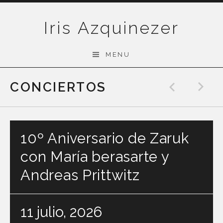
Skip
to
Iris Azquinezer
content
MENU
CONCIERTOS
Previo
N
10º Aniversario de Zaruk
con María berasarte y
Andreas Prittwitz
11 julio, 2026