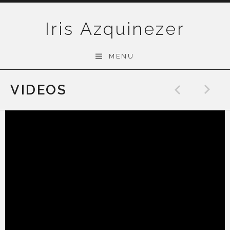
Skip
to
Iris Azquinezer
content
MENU
VIDEOS
Previo
N