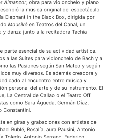
er
Almanzor
, obra para violonchelo y piano
escribió la música original del espectáculo
a Elephant in the Black Box, dirigida por
nado
Mousiké
en Teatros del Canal, un
a y danza junto a la recitadora Tachia
 parte esencial de su actividad artística.
os a las Suites para violonchelo de Bach y a
como las Pasiones según San Mateo y según
blicos muy diversos. Es además creadora y
o dedicado al encuentro entre música y
ón personal del arte y de su instrumento. El
 La Central de Callao o el Teatro Off
tistas como Sara Águeda, Germán Díaz,
 Constantini.
ta en giras y grabaciones con artistas de
hael Bublé, Rosalía, aura Pausini, Antonio
ía Toledo, Antonio Serrano, Federico