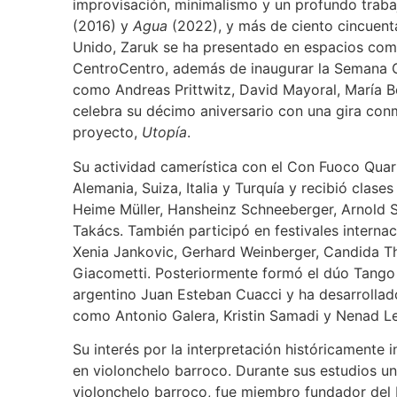
improvisación, minimalismo y un profundo traba
(2016) y
Agua
(2022), y más de ciento cincuent
Unido, Zaruk se ha presentado en espacios com
CentroCentro, además de inaugurar la Semana G
como Andreas Prittwitz, David Mayoral, María B
celebra su décimo aniversario con una gira con
proyecto,
Utopía
.
Su actividad camerística con el Con Fuoco Quart
Alemania, Suiza, Italia y Turquía y recibió clas
Heime Müller, Hansheinz Schneeberger, Arnold S
Takács. También participó en festivales internac
Xenia Jankovic, Gerhard Weinberger, Candida 
Giacometti. Posteriormente formó el dúo Tango 
argentino Juan Esteban Cuacci y ha desarrollado
como Antonio Galera, Kristin Samadi y Nenad Le
Su interés por la interpretación históricamente 
en violonchelo barroco. Durante sus estudios un
violonchelo barroco, fue miembro fundador del 