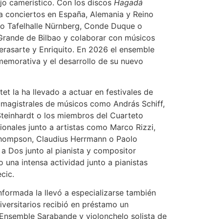
jo camerístico. Con los discos
Hagadá
a conciertos en España, Alemania y Reino
o Tafelhalle Nürnberg, Conde Duque o
rande de Bilbao y colaborar con músicos
erasarte y Enriquito. En 2026 el ensemble
memorativa y el desarrollo de su nuevo
et la ha llevado a actuar en festivales de
es magistrales de músicos como András Schiff,
teinhardt o los miembros del Cuarteto
ionales junto a artistas como Marco Rizzi,
Thompson, Claudius Herrmann o Paolo
a Dos junto al pianista y compositor
 una intensa actividad junto a pianistas
cic.
informada la llevó a especializarse también
iversitarios recibió en préstamo un
Ensemble Sarabande y violonchelo solista de