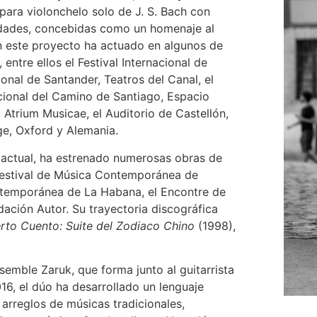
ara violonchelo solo de J. S. Bach con
idades, concebidas como un homenaje al
n este proyecto ha actuado en algunos de
 entre ellos el Festival Internacional de
onal de Santander, Teatros del Canal, el
acional del Camino de Santiago, Espacio
 Atrium Musicae, el Auditorio de Castellón,
e, Oxford y Alemania.
actual, ha estrenado numerosas obras de
Festival de Música Contemporánea de
ontemporánea de La Habana, el Encontre de
ción Autor. Su trayectoria discográfica
rto Cuento: Suite del Zodiaco Chino
(1998),
emble Zaruk, que forma junto al guitarrista
16, el dúo ha desarrollado un lenguaje
 arreglos de músicas tradicionales,