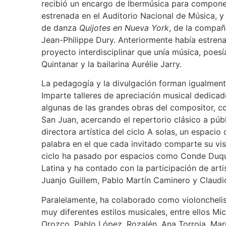
recibió un encargo de Ibermúsica para compon
estrenada en el Auditorio Nacional de Música, y 
de danza
Quijotes en Nueva York
, de la compañí
Jean-Philippe Dury. Anteriormente había estre
proyecto interdisciplinar que unía música, poesí
Quintanar y la bailarina Aurélie Jarry.
La pedagogía y la divulgación forman igualmente
Imparte talleres de apreciación musical dedicad
algunas de las grandes obras del compositor, 
San Juan, acercando el repertorio clásico a pú
directora artística del ciclo A solas, un espaci
palabra en el que cada invitado comparte su visi
ciclo ha pasado por espacios como Conde Duque,
Latina y ha contado con la participación de ar
Juanjo Guillem, Pablo Martín Caminero y Claudio
Paralelamente, ha colaborado como violonchelis
muy diferentes estilos musicales, entre ellos Mic
Orozco, Pablo López, Rozalén, Ana Torroja, Mar