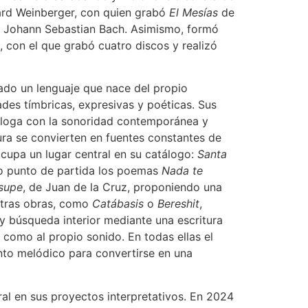
ard Weinberger, con quien grabó
El Mesías
de
de Johann Sebastian Bach. Asimismo, formó
 con el que grabó cuatro discos y realizó
ado un lenguaje que nace del propio
ades tímbricas, expresivas y poéticas. Sus
ialoga con la sonoridad contemporánea y
atura se convierten en fuentes constantes de
ocupa un lugar central en su catálogo:
Santa
punto de partida los poemas
Nada te
supe
, de Juan de la Cruz, proponiendo una
 Otras obras, como
Catábasis
o
Bereshit
,
y búsqueda interior mediante una escritura
 como al propio sonido. En todas ellas el
nto melódico para convertirse en una
ral en sus proyectos interpretativos. En 2024