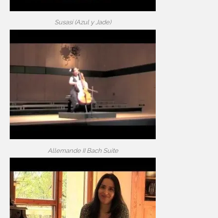
Susasí (Azul y Jade)
Allemande II Bach Suite